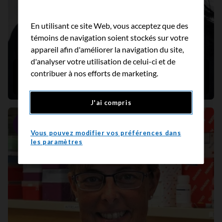
En utilisant ce site Web, vous acceptez que des
témoins de navigation soient stockés sur votre
appareil afin d'améliorer la navigation du site,
d'analyser votre utilisation de celui-ci et de
Concevoir un nouveau vaccin pour traiter le
contribuer à nos efforts de marketing.
cancer du sein triple négatif
J'ai compris
Portrait
Vous pouvez modifier vos préférences dans
les paramètres