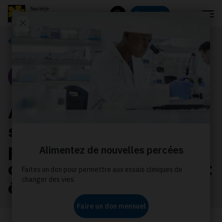
Menu
Donnez
Rechercher
Nos histoires
Portrait
Aide financière pour les
soins contre le cancer
pour les personnes des
communautés rurales et
éloignées