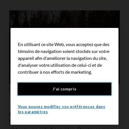
En utilisant ce site Web, vous acceptez que des
témoins de navigation soient stockés sur votre
appareil afin d'améliorer la navigation du site,
d'analyser votre utilisation de celui-ci et de
contribuer à nos efforts de marketing.
J'ai compris
Renée (à gauche) et Ava Meyer (à droite)
Vous pouvez modifier vos préférences dans
les paramètres
Heureusement, Renée s’est tournée vers la
Société canadienne du cancer (SCC) pour