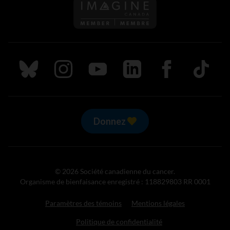
Suivez nous sur Bluesky
Suivez nous sur Instagram
Suivez nous sur Youtube
Suivez nous sur LinkedIn
Suivez nous sur
TikTok
Donnez
© 2026 Société canadienne du cancer.
Organisme de bienfaisance enregistré : 118829803 RR 0001
Paramètres des témoins
Mentions légales
Politique de confidentialité