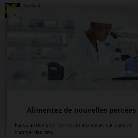
Portrait
Financeme
prostate
Accueil
À propos de nous
Nos histoires
Fin