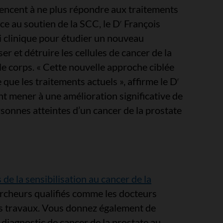
encent à ne plus répondre aux traitements
e au soutien de la SCC, le D
François
r
 clinique pour étudier un nouveau
er et détruire les cellules de cancer de la
le corps. « Cette nouvelle approche ciblée
e que les traitements actuels », affirme le D
r
t mener à une amélioration significative de
ersonnes atteintes d’un cancer de la prostate
 de la sensibilisation au cancer de la
ercheurs qualifiés comme les docteurs
s travaux. Vous donnez également de
diagnostic de cancer de la prostate au