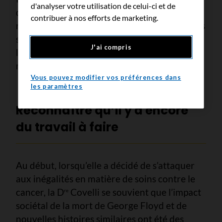
d'analyser votre utilisation de celui-ci et de
que la douleur ressentie par les femmes
contribuer à nos efforts de marketing.
noires est prise en compte dans le secteur des
soins de santé et qu’elles atténuent l’anxiété
J'ai compris
liée au prochain rendez-vous chez leur
médecin.
Vous pouvez modifier vos préférences dans
les paramètres
Reconnaître qu’il y a encore
du travail à faire
Au début, lorsqu’elle a décidé de s’attaquer
aux inégalités en matière de soins contre le
cancer, la D
Covelli se souvient que l’impact
re
sociétal de la mort de George Floyd et de
nouvelles histoires similaires ont été des