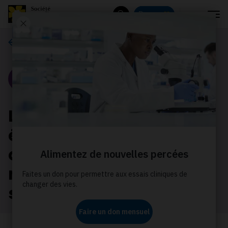
Menu
Donnez
Rechercher
Nos histoires
Portrait
L’équipe de recherche
évaluera les inégalités
qui touchent les femmes
noires en matière de
soins contre le cancer