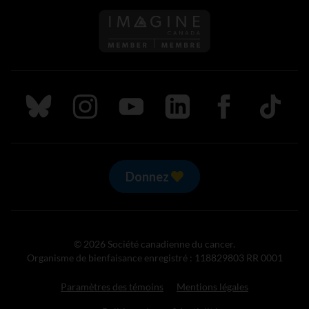
Suivez nous sur Bluesky
Suivez nous sur Instagram
Suivez nous sur Youtube
Suivez nous sur LinkedIn
Suivez nous sur
TikTok
Donnez
© 2026 Société canadienne du cancer.
Organisme de bienfaisance enregistré : 118829803 RR 0001
Paramètres des témoins
Mentions légales