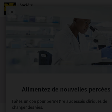
Portrait
Ne pas boi
mémoire d
Accueil
À propos de nous
Nos histoires
Ne 