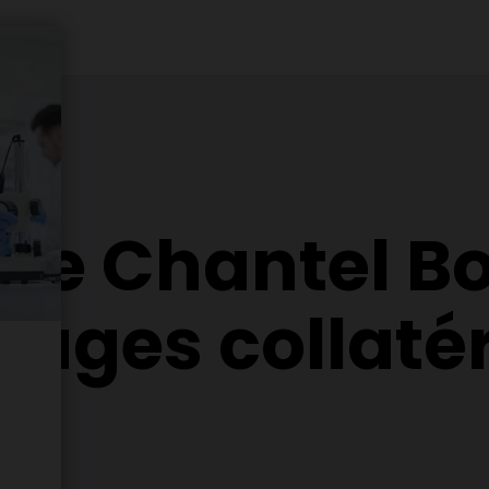
e de Chantel B
ages collatér