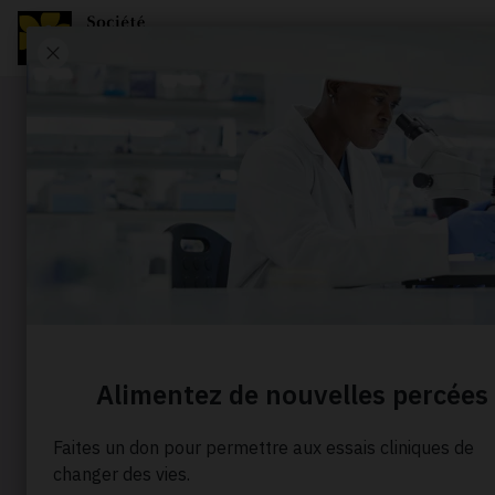
Portrait
L’histoir
Les domm
COVID-19