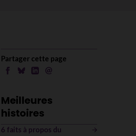
Partager cette page
Partager sur Facebook
Partager sur Bluesky
Partager sur Linkedin
Envoyer par courriel
Meilleures
histoires
6 faits à propos du