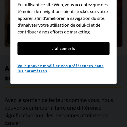
En utilisant ce site Web, vous acceptez que des
témoins de navigation soient stockés sur votre
appareil afin d'améliorer la navigation du site,
d'analyser votre utilisation de celui-ci et de
L’histoire de Chantel Bourgeois: Les
contribuer à nos efforts de marketing.
dommages collatéraux de la COVID-19
J'ai compris
Vous pouvez modifier vos préférences dans
Aidez-nous à créer un avenir
les paramètres
sans cancer
Avec le soutien de lecteurs comme vous, nous
pouvons continuer à faire une différence
significative pour les personnes atteintes de
cancer.