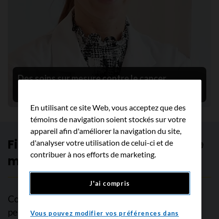
Des soins sur mesure contre le cancer
10 septembre 2025
En utilisant ce site Web, vous acceptez que des
témoins de navigation soient stockés sur votre
appareil afin d'améliorer la navigation du site,
Financez la recherche de calibre
d'analyser votre utilisation de celui-ci et de
contribuer à nos efforts de marketing.
mondial
J'ai compris
Comme on estime que près de la moitié des
personnes au pays recevront un diagnostic de
Vous pouvez modifier vos préférences dans