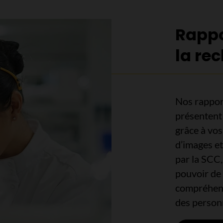
Rappo
la re
Nos rapport
présentent 
grâce à vo
d’images et
par la SCC,
pouvoir de 
compréhens
des person