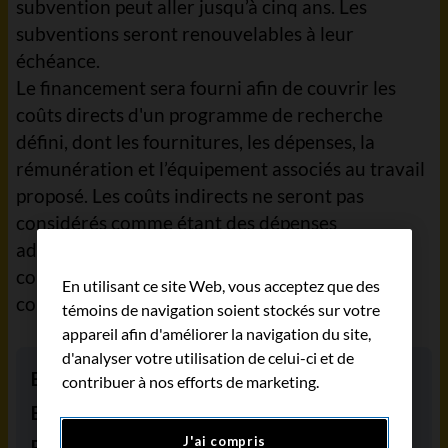
subvention peut aller jusqu’à cinq ans. Les
subventions seront renouvelables à leur
échéance.
Le financement sera fourni afin de couvrir les
coûts directs d'un programme de recherche
défini, dont les fournitures, les dépenses, la
rémunération et l’équipement associés au travail
proposé. Les coûts indirects ne seront pas
considérés comme étant des dépenses
admissibles. Les budgets proposés pourront
couvrir les coûts d’équipement jusqu’à
En utilisant ce site Web, vous acceptez que des
concurrence de 150 000 $.
témoins de navigation soient stockés sur votre
appareil afin d'améliorer la navigation du site,
d'analyser votre utilisation de celui-ci et de
Budget
1 500 000 $
contribuer à nos efforts de marketing.
Budget par an
300 000 $
J'ai compris
Renouvelable
Oui