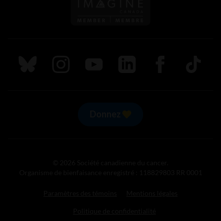
Suivez nous sur Bluesky
Suivez nous sur Instagram
Suivez nous sur Youtube
Suivez nous sur LinkedIn
Suivez nous sur
TikTok
Donnez
© 2026 Société canadienne du cancer.
Organisme de bienfaisance enregistré : 118829803 RR 0001
Paramètres des témoins
Mentions légales
Politique de confidentialité