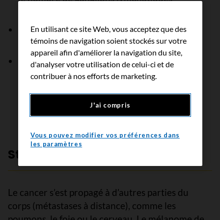
contenant des cellules cancéreuses;
la quantité de cancer présente dans les
En utilisant ce site Web, vous acceptez que des
témoins de navigation soient stockés sur votre
ganglions lymphatiques;
appareil afin d'améliorer la navigation du site,
la propagation du cancer à des régions de
d'analyser votre utilisation de celui-ci et de
peau voisines (tumeurs satellites) ou à des
contribuer à nos efforts de marketing.
vaisseaux lymphatiques (métastases en
transit).
J'ai compris
Vous pouvez modifier vos préférences dans
les paramètres
Stade 4
Le cancer s’est propagé à d’autres parties du
corps (métastases à distance), comme les
poumons, le foie ou le cerveau. Le mélanome de