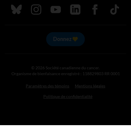
Suivez nous sur Bluesky
Suivez nous sur Instagram
Suivez nous sur Youtube
Suivez nous sur LinkedIn
Suivez nous sur
TikTok
Donnez
© 2026 Société canadienne du cancer.
Organisme de bienfaisance enregistré : 118829803 RR 0001
Paramètres des témoins
Mentions légales
Politique de confidentialité