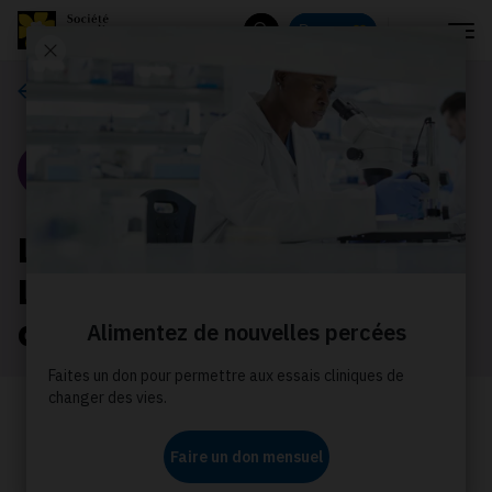
Menu
Donnez
Rechercher
Nos histoires
Portrait
L’histoire de Vincent
Latreille : Son expérience
avec les soins palliatifs
Lorsqu’il est devenu clair pour Vincent
et sa sœur qu’ils avaient besoin de plus