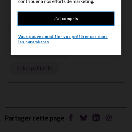
contribuer à nos efforts de marketing.
J'ai compris
cancer du cerveau et de la moelle
épinière
Vous pouvez modifier vos préférences dans
les paramètres
cancer du poumon
soins palliatifs
Partager cette page
Partager sur Facebook
Partager sur Bluesky
Partager sur Li
Envoyer pa