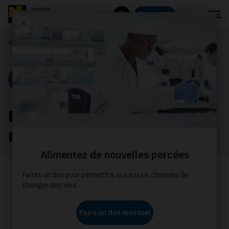
Menu
Donnez
Rechercher
Nos histoires
Portrait
Pink Days in Bloom : Un
mouvement florissant
Linda Ryan a atteint son objectif de
financer 365 nuits à la maison
d’hébergement Daffodil Place pour
une personne atteinte de cancer et