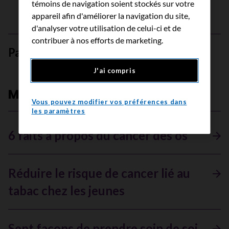
témoins de navigation soient stockés sur votre
appareil afin d'améliorer la navigation du site,
d'analyser votre utilisation de celui-ci et de
contribuer à nos efforts de marketing.
Partager cette page
Partager sur Facebook
Partager sur Bluesky
Partager sur Li
Envoyer pa
J'ai compris
Meilleures histoires
Vous pouvez modifier vos préférences dans
les paramètres
6 faits à propos du cancer des os
Réduire le risque de cancer lié au
tabac chez les jeunes
Sept façons de prendre soin de soi