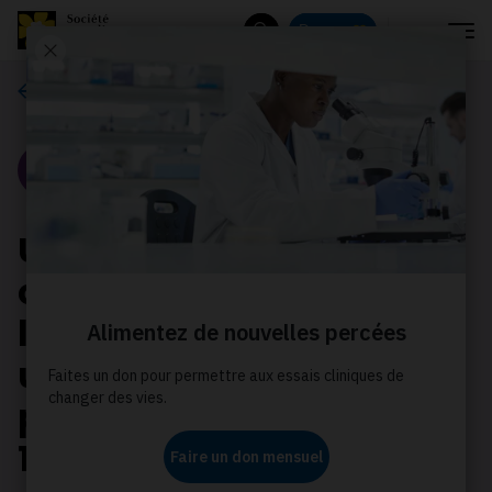
Menu
Donnez
Rechercher
Nos histoires
Portrait
Une survivante du
cancer du sein partage
les défis de jongler avec
un cancer en pleine
pandémie de la COVID-
19