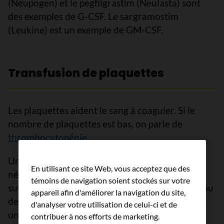
(Neupogen) et le pegfilgrastim (Neulasta) sont
des exemples de G-CSF. Le sargramostim
(Leukine) est un exemple de GM-CSF.
Transfusion de plaquettes
Les plaquettes aident le sang à coaguler. Si le
nombre de plaquettes est bas, on parle de
thrombocytopénie
.
Une transfusion de plaquettes peut être
En utilisant ce site Web, vous acceptez que des
nécessaire si la moelle osseuse ne fabrique pas
témoins de navigation soient stockés sur votre
suffisamment de plaquettes à cause du cancer ou
appareil afin d'améliorer la navigation du site,
de son traitement. On y a recours pour corriger
d'analyser votre utilisation de celui-ci et de
un taux trop bas de plaquettes ou s’il y a un
contribuer à nos efforts de marketing.