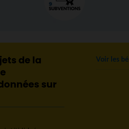
jets de la
Voir les bé
de
 données sur