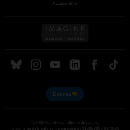
Accessibilité
Suivez nous sur Bluesky
Suivez nous sur Instagram
Suivez nous sur Youtube
Suivez nous sur LinkedIn
Suivez nous sur
TikTok
Donnez
© 2026 Société canadienne du cancer.
Organisme de bienfaisance enregistré : 118829803 RR 0001