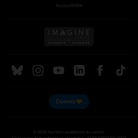
Accessibilité
Suivez nous sur Bluesky
Suivez nous sur Instagram
Suivez nous sur Youtube
Suivez nous sur LinkedIn
Suivez nous sur
TikTok
Donnez
© 2026 Société canadienne du cancer.
Organisme de bienfaisance enregistré : 118829803 RR 0001