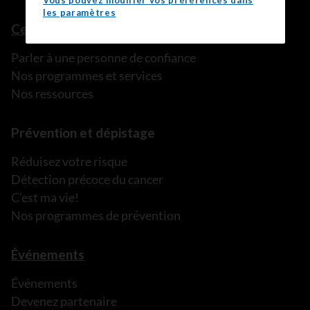
Vous pouvez modifier vos préférences dans
les paramètres
Ce que nous pouvons faire
Parler à une personne de confiance
Nos programmes et services
Nos ressources
Prévention et dépistage
Réduisez votre risque
Détection précoce du cancer
C’est ma vie!
Nos programmes de prévention
Événements
Événements
Devenez partenaire