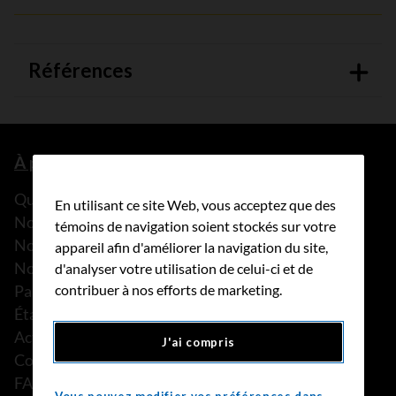
Références
À propos de nous
Que faisons-nous?
En utilisant ce site Web, vous acceptez que des
Notre histoire
témoins de navigation soient stockés sur votre
Nos histoires
appareil afin d'améliorer la navigation du site,
Notre équipe
d'analyser votre utilisation de celui-ci et de
Partenariats
contribuer à nos efforts de marketing.
États financiers
Actualités
J'ai compris
Communiqués de presse
FAQ