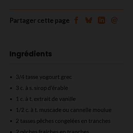
Partager cette page
Partager sur Facebook
Partager sur Blues
Partager sur 
Envoyer 
Ingrédients
3/4 tasse yogourt grec
3 c. à s. sirop d’érable
1 c. à t. extrait de vanille
1/2 c. à t. muscade ou cannelle moulue
2 tasses pêches congelées en tranches
2 pêches fraîches en tranches