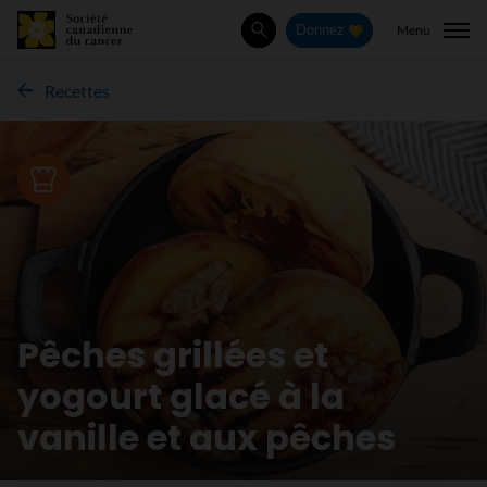
Menu
Donnez
Rechercher
Recettes
Recette
Pêches grillées et
yogourt glacé à la
vanille et aux pêches