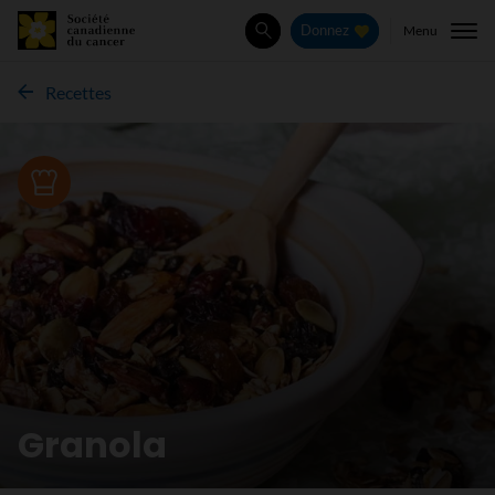
Menu
Donnez
Rechercher
Recettes
Recette
Granola