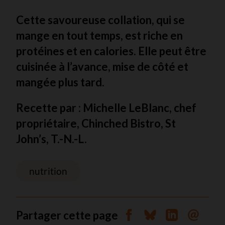
Cette savoureuse collation, qui se
mange en tout temps, est riche en
protéines et en calories. Elle peut être
cuisinée à l’avance, mise de côté et
mangée plus tard.
Recette par : Michelle LeBlanc, chef
propriétaire, Chinched Bistro, St
John’s, T.-N.-L.
nutrition
Partager cette page
Partager sur Facebook
Partager sur Blues
Partager sur 
Envoyer 