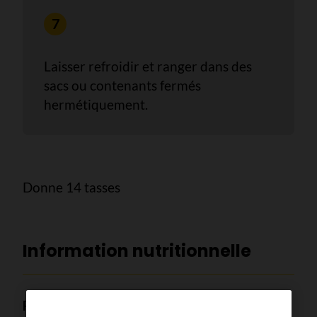
Laisser refroidir et ranger dans des
sacs ou contenants fermés
hermétiquement.
Donne 14 tasses
Information nutritionnelle
Par 1/2 tasse