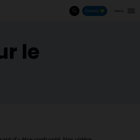
Menu
Donnez
Rechercher
r le
ssant d’y être confronté. Nos vidéos