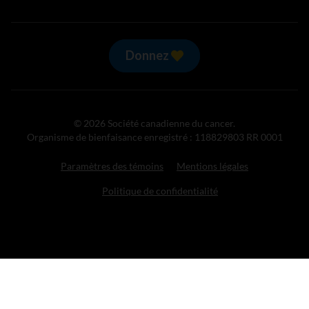
Donnez
© 2026 Société canadienne du cancer.
Organisme de bienfaisance enregistré : 118829803 RR 0001
Paramètres des témoins
Mentions légales
Politique de confidentialité