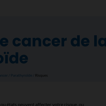
e cancer de l
oïde
ancer
Parathyroïde
Risques
u états peuvent affecter votre risque, ou