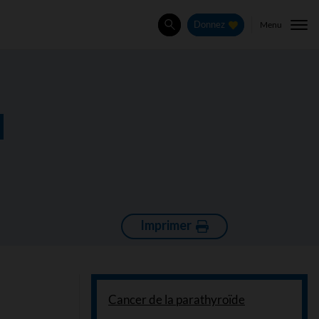
Menu
Donnez
Rechercher
a
Imprimer
Cancer de la parathyroïde