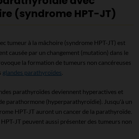
arathyroïdie avec
ire (syndrome HPT-JT)
ec tumeur à la mâchoire (syndrome HPT-JT) est
nt causée par un changement (mutation) dans le
voque la formation de tumeurs non cancéreuses
s
glandes parathyroïdes
.
andes parathyroïdes deviennent hyperactives et
de parathormone (hyperparathyroïdie). Jusqu'à un
drome HPT-JT auront un cancer de la parathyroïde.
 HPT-JT peuvent aussi présenter des tumeurs non