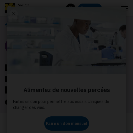
Menu
Donnez
Rechercher
Nos histoires
Portrait
L’histoire d’Amory et de
Rochana : 20 ans après
leur expérience de
cancer infantile
Amory évoque, avec sa mère Rochana,