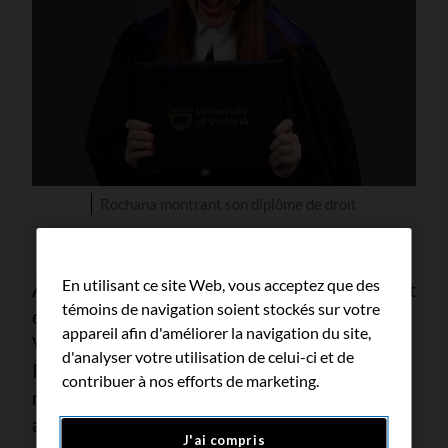
Rochana montrant son diplôme de droit
En utilisant ce site Web, vous acceptez que des
À l’été 2024, Amory a été admis au Barreau et
témoins de navigation soient stockés sur votre
exerce aujourd’hui la profession d’avocat à
appareil afin d'améliorer la navigation du site,
Vancouver. En tant que membre des
d'analyser votre utilisation de celui-ci et de
Premières Nations Heiltsuk, Amory
contribuer à nos efforts de marketing.
représente aujourd’hui les peuples
autochtones au sein du système juridique
J'ai compris