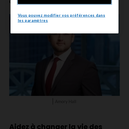
canadien.
Vous pouvez modifier vos préférences dans
les paramètres
Amory Hall
Aidez à changer la vie des