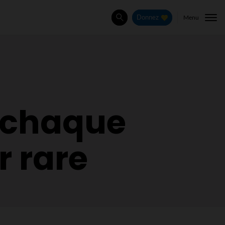
Menu
Donnez
Rechercher
e chaque
r rare