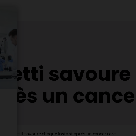
rretti savour
près un cance
lie Cerretti savoure chaque instant après un cancer rare