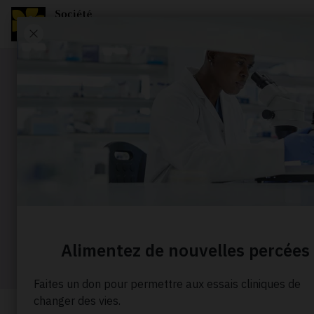
Portrait
Emilie Ce
instant a
Accueil
À propos de nous
Nos histoires
Emi