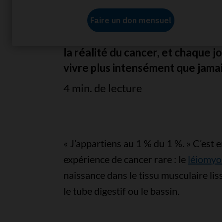
Depuis quatre ans, l’animatrice
la réalité du cancer, et chaque j
vivre plus intensément que jamai
4 min. de lecture
« J’appartiens au 1 % du 1 %. »
C’est e
expérience de cancer rare : le
léiomy
naissance dans le tissu musculaire liss
le tube digestif ou le bassin.