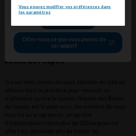
du soutien et de l’information sur le cancer.
Vous pouvez modifier vos préférences dans
les paramètres
Lire le rapport
Dites-nous ce que vous pensez de
ce rapport
Roues de l’espoir
Si vous avez besoin de vous déplacer en ville ou
ailleurs dans la province pour recevoir un
traitement contre le cancer, l’équipe des Roues
de l’espoir est là pour vous. Au moment de vous
inscrire au programme, un service
d’interprétation dans plus de 200 langues est
offert sur demande afin de limiter les