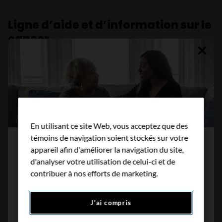
Ligne d’aide et d’information sur le
cancer
La Ligne d’aide et d’information sur le cancer
fournit des renseignements, du soutien et des
ressources aux personnes atteintes de cancer
ainsi qu’à leurs parents et amis. Un service
d’interprétation dans plus de 200 langues est
En utilisant ce site Web, vous acceptez que des
témoins de navigation soient stockés sur votre
offert sur demande.
Nouveau rapport de la SCC sur les
appareil afin d'améliorer la navigation du site,
communautés qui sont mal
d'analyser votre utilisation de celui-ci et de
Parler à un spécialiste en information
contribuer à nos efforts de marketing.
desservies
Le rapport identifie les communautés
J'ai compris
confrontées à des obstacles pour accéder à