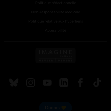
Politique rédactionnelle
Non-responsabilité médicale
Politique relative aux hyperliens
Accessibilité
Suivez nous sur Bluesky
Suivez nous sur Instagram
Suivez nous sur Youtube
Suivez nous sur LinkedIn
Suivez nous sur
TikTok
Donnez