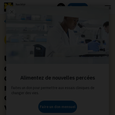
Menu
Donnez
Rechercher
Communiqués de presse
Communiqué de presse
Un nouveau rapport
diffusé par la Société
canadienne du cancer
révèle que le cancer
coûte près de 33 000 $ à
vie pour le patient