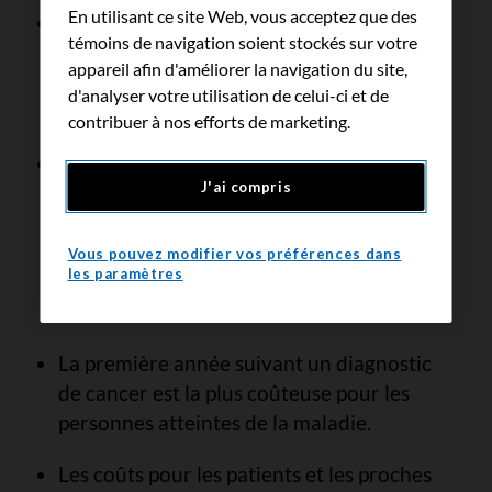
En utilisant ce site Web, vous acceptez que des
Les coûts pour le système de santé
témoins de navigation soient stockés sur votre
devraient représenter 80 % des coûts du
appareil afin d'améliorer la navigation du site,
cancer pour la société, soit environ 30,2
d'analyser votre utilisation de celui-ci et de
milliards de dollars en 2024.
contribuer à nos efforts de marketing.
Les cancers du poumon, du sein,
J'ai compris
colorectal et de la prostate, réunis,
devraient représenter 47 % des coûts
pour le système de santé et, selon les
Vous pouvez modifier vos préférences dans
les paramètres
prévisions, se chiffrer ensemble à 14,2
milliards de dollars en 2024.
La première année suivant un diagnostic
de cancer est la plus coûteuse pour les
personnes atteintes de la maladie.
Les coûts pour les patients et les proches