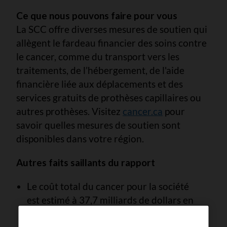
Ce que nous pouvons faire pour vous
La SCC offre diverses mesures de soutien qui
allègent le fardeau financier des soins contre
le cancer, comme du transport vers les
traitements, de l’hébergement, de l'aide
financière liée aux déplacements et des
services gratuits de prothèses capillaires ou
autres prothèses. Visitez
cancer.ca
pour
savoir quelles mesures de soutien sont
disponibles dans votre région.
Autres faits saillants du rapport
Le coût total du cancer pour la société
est estimé à 37,7 milliards de dollars en
2024.