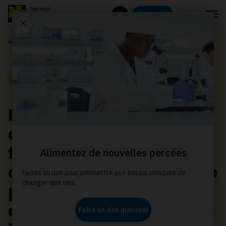
Menu
Donnez
Rechercher
Communiqués de presse
Communiqué de presse
Dans le cadre de la
campagne électorale
fédérale, la Société
canadienne du cancer se
prononce sur
d’importantes questions