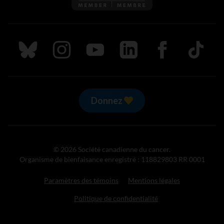
Suivez nous sur Bluesky
Suivez nous sur Instagram
Suivez nous sur Youtube
Suivez nous sur LinkedIn
Suivez nous sur
TikTok
Donnez
© 2026 Société canadienne du cancer.
Organisme de bienfaisance enregistré : 118829803 RR 0001
Paramètres des témoins
Mentions légales
Politique de confidentialité