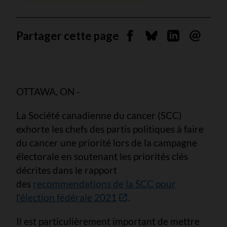
Partager cette page
Partager sur Facebook
Partager sur Blues
Partager sur 
Envoyer 
OTTAWA, ON -
La Société canadienne du cancer (SCC)
exhorte les chefs des partis politiques à faire
du cancer une priorité lors de la campagne
électorale en soutenant les priorités clés
décrites dans le rapport
des
recommendations de la SCC pour
l'élection fédérale 2021
.
Il est particulièrement important de mettre