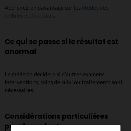
Apprenez-en davantage sur les
études des
cellules et des tissus
.
Ce qui se passe si le résultat est
anormal
Le médecin décidera si d’autres examens,
interventions, soins de suivi ou traitements sont
nécessaires.
Considérations particulières
pour les enfants