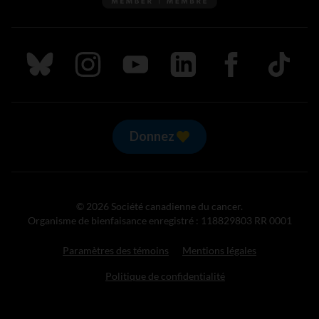
Suivez nous sur Bluesky
Suivez nous sur Instagram
Suivez nous sur Youtube
Suivez nous sur LinkedIn
Suivez nous sur
TikTok
Donnez
© 2026 Société canadienne du cancer.
Organisme de bienfaisance enregistré : 118829803 RR 0001
Paramètres des témoins
Mentions légales
Politique de confidentialité