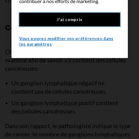
contribuer à nos efforts de marketing.
J'ai compris
Ce que signifient les résultats
Vous pouvez modifier vos préférences dans
les paramètres
Chaque ganglion lymphatique enlevé est
examiné afin de savoir s’il contient des cellules
cancéreuses.
Un ganglion lymphatique négatif ne
contient pas de cellules cancéreuses.
Un ganglion lymphatique positif contient
des cellules cancéreuses.
Dans son rapport, le pathologiste indique le type
de cancer, le nombre de ganglions lymphatiques