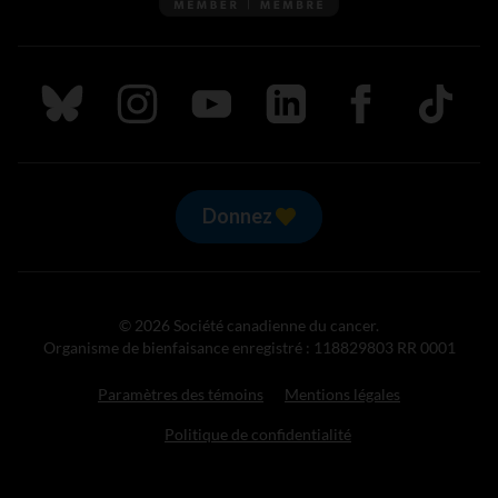
Suivez nous sur Bluesky
Suivez nous sur Instagram
Suivez nous sur Youtube
Suivez nous sur LinkedIn
Suivez nous sur
TikTok
Donnez
© 2026 Société canadienne du cancer.
Organisme de bienfaisance enregistré : 118829803 RR 0001
Paramètres des témoins
Mentions légales
Politique de confidentialité