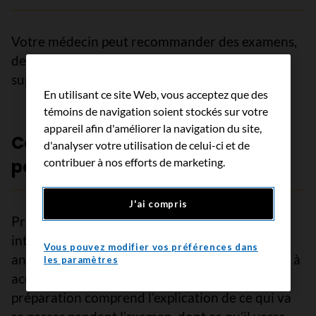
Votre médecin peut recommander des examens,
des interventions, un suivi ou des traitements
supplémentaires.
En utilisant ce site Web, vous acceptez que des
témoins de navigation soient stockés sur votre
appareil afin d'améliorer la navigation du site,
Considérations particulières
d'analyser votre utilisation de celui-ci et de
contribuer à nos efforts de marketing.
pour les enfants
J'ai compris
Préparer un enfant à un examen ou à une
intervention peut permettre de réduire son
Vous pouvez modifier vos préférences dans
anxiété et d’accroître sa collaboration et l’aider à
les paramètres
acquérir des habiletés d’adaptation. La
préparation comprend l’explication de ce qui va