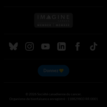
Suivez nous sur Bluesky
Suivez nous sur Instagram
Suivez nous sur Youtube
Suivez nous sur LinkedIn
Suivez nous sur
TikTok
Donnez
© 2026 Société canadienne du cancer.
Organisme de bienfaisance enregistré : 118829803 RR 0001