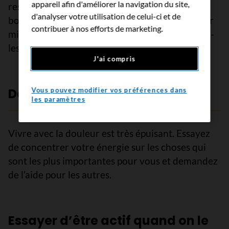
appareil afin d'améliorer la navigation du site,
rester en contact avec les amis et la famille est
d'analyser votre utilisation de celui-ci et de
bon pour vous et vous pourriez ainsi vous sentir
contribuer à nos efforts de marketing.
mieux. Faites-leur de courtes visites ou appelez-
les.
J'ai compris
Demander de l’aide
Vous pouvez modifier vos préférences dans
les paramètres
Vivre avec la douleur est très épuisant. Essayez
de concentrer votre énergie sur les choses qui
sont les plus importantes pour vous et demandez
de l’aide pour les autres.
Essayer d’être actif quand on le