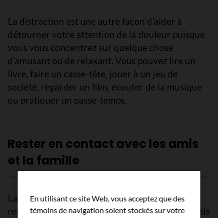
La distraction est une autre façon d’aider à
détourner votre attention de la douleur puisque
vous vous concentrez sur quelque chose
d’amusant ou de relaxant. Vous pouvez lire un
livre, faire un casse-tête, jouer à un jeu de
société, regarder un film, écouter de la musique
ou pratiquer un passe-temps.
Rester en contact avec les amis
et la famille
La douleur peut faire en sorte que vous vouliez
En utilisant ce site Web, vous acceptez que des
rester à l’écart et éviter les amis et la famille. Mais
témoins de navigation soient stockés sur votre