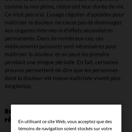
comme la morphine, réduiront leur durée de vie.
Ce n’est pas vrai. L’usage régulier d’opioïdes pour
maîtriser la douleur ne cause pas de dommages
aux organes internes ni d’effets secondaires
permanents. Dans de nombreux cas, ces
médicaments puissants sont nécessaires pour
maîtriser la douleur et on peut les prendre
pendant une longue période. En fait, certaines
preuves permettent de dire que les personnes
dont la douleur est mieux maîtrisée vivent plus
longtemps.
Révision par les experts et
références
En utilisant ce site Web, vous acceptez que des
témoins de navigation soient stockés sur votre