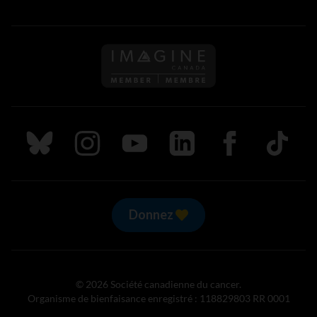
Suivez nous sur Bluesky
Suivez nous sur Instagram
Suivez nous sur Youtube
Suivez nous sur LinkedIn
Suivez nous sur
TikTok
Donnez
© 2026 Société canadienne du cancer.
Organisme de bienfaisance enregistré : 118829803 RR 0001