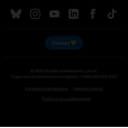
Suivez nous sur Bluesky
Suivez nous sur Instagram
Suivez nous sur Youtube
Suivez nous sur LinkedIn
Suivez nous sur
TikTok
Donnez
© 2026 Société canadienne du cancer.
Organisme de bienfaisance enregistré : 118829803 RR 0001
Paramètres des témoins
Mentions légales
Politique de confidentialité