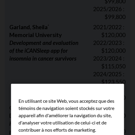
$99,800
2025/2026 :
$99,800
Garland, Sheila
2021/2022 :
*
Memorial University
$120,000
Development and evaluation
2022/2023 :
of the iCANSleep app for
$120,000
insomnia in cancer survivors
2023/2024 :
$115,050
2024/2025 :
$123,550
2025/2026 :
$121,400
En utilisant ce site Web, vous acceptez que des
Gujar, Shashi
2021/2022 :
témoins de navigation soient stockés sur votre
Dalhousie University
$120,000
appareil afin d'améliorer la navigation du site,
d'analyser votre utilisation de celui-ci et de
Kynurenine metabolic
2022/2023 :
contribuer à nos efforts de marketing.
pathway: implications for
$120,000