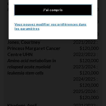
oncolytic virus based cancer
2023/2024 :
immunotherapy
$120,000
J'ai compris
2024/2025 :
$120,000
Vous pouvez modifier vos préférences dans
2025/2026 :
les paramètres
$120,000
Jones, Courtney
2021/2022 :
Princess Margaret Cancer
$120,000
Centre UHN
2022/2023 :
Amino acid metabolism in
$120,000
relapsed acute myeloid
2023/2024 :
leukemia stem cells
$120,000
2024/2025 :
$120,000
2025/2026 :
$120,000
Khademi, April
2021/2022 :