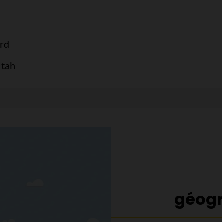
ord
Utah
géogr