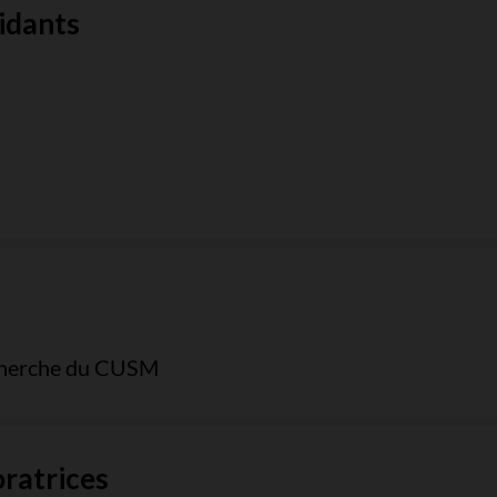
aidants
recherche du CUSM
oratrices