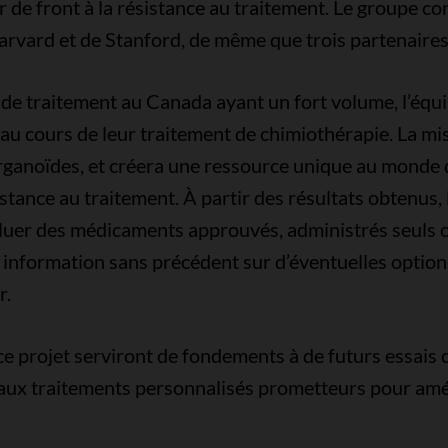
 de front à la résistance au traitement. Le groupe 
rvard et de Stanford, de même que trois partenaires
s de traitement au Canada ayant un fort volume, l’équi
u cours de leur traitement de chimiothérapie. La mis
organoïdes, et créera une ressource unique au monde 
stance au traitement. À partir des résultats obtenus,
luer des médicaments approuvés, administrés seuls o
e information sans précédent sur d’éventuelles optio
r.
ce projet serviront de fondements à de futurs essais 
ux traitements personnalisés prometteurs pour améli