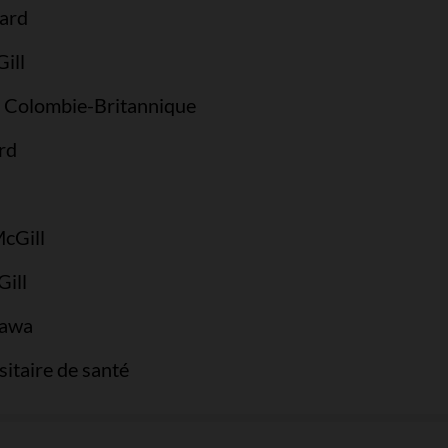
vard
ill
a Colombie-Britannique
rd
McGill
ill
tawa
itaire de santé