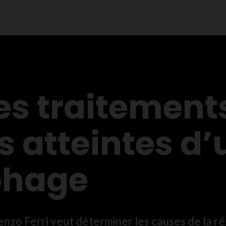
es traitements
 atteintes d’
phage
enzo Ferri veut déterminer les causes de la r