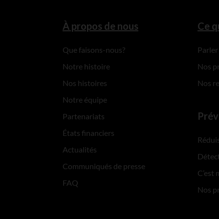
À propos de nous
Ce q
Que faisons-nous?
Parler
Notre histoire
Nos p
Nos histoires
Nos r
Notre équipe
Prév
Partenariats
États financiers
Réduis
Actualités
Détect
Communiqués de presse
C’est 
FAQ
Nos p