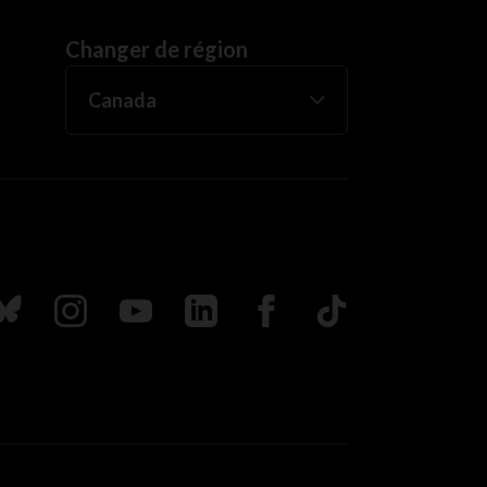
Changer de région
uivez nous sur Bluesky
Suivez nous sur Instagram
Suivez nous sur Youtube
Suivez nous sur LinkedIn
Suivez nous sur Faceboo
TikTok