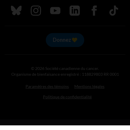
Suivez nous sur Bluesky
Suivez nous sur Instagram
Suivez nous sur Youtube
Suivez nous sur LinkedIn
Suivez nous sur
TikTok
Donnez
© 2026 Société canadienne du cancer.
Organisme de bienfaisance enregistré : 118829803 RR 0001
Paramètres des témoins
Mentions légales
Politique de confidentialité