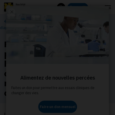
Menu
Donnez
Rechercher
Accès aux médicaments contre le cancer et aux
diagnostics du cancer
Rétroaction des
personnes touchées par
le cancer et des
cliniciens sur les
médicaments
anticancéreux
La Société canadienne du cancer a à cœur