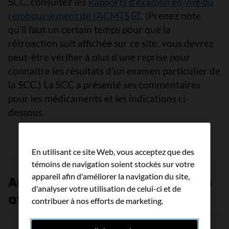
SCC, consultez les
Rapports d’examen en vue du
remboursement de l’ACMTS
. (Prenez note
qu’il faut un certain temps pour que la
rétroaction soit affichée sur ce site; vous devrez
peut-être vérifier à plus d’une reprise pour
connaître les résultats d’un examen particulier de
la SCC.) La SCC a présenté ses commentaires
pour les médicaments et les indications ci-
dessous.
En utilisant ce site Web, vous acceptez que des
témoins de navigation soient stockés sur votre
appareil afin d'améliorer la navigation du site,
Amplifiez les voix des personnes
d'analyser votre utilisation de celui-ci et de
atteintes de cancer
contribuer à nos efforts de marketing.