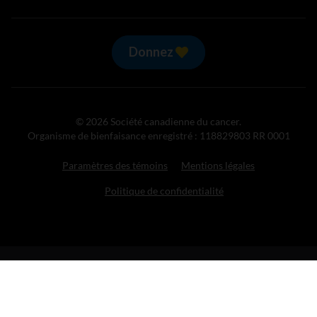
Donnez
© 2026 Société canadienne du cancer.
Organisme de bienfaisance enregistré : 118829803 RR 0001
Paramètres des témoins
Mentions légales
Politique de confidentialité