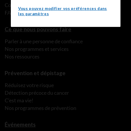
Communiqués de presse
Vous pouvez modifier vos préférences dans
FAQ
les paramètres
Ce que nous pouvons faire
Parler à une personne de confiance
Nos programmes et services
Nos ressources
Prévention et dépistage
Réduisez votre risque
Détection précoce du cancer
C’est ma vie!
Nos programmes de prévention
Événements