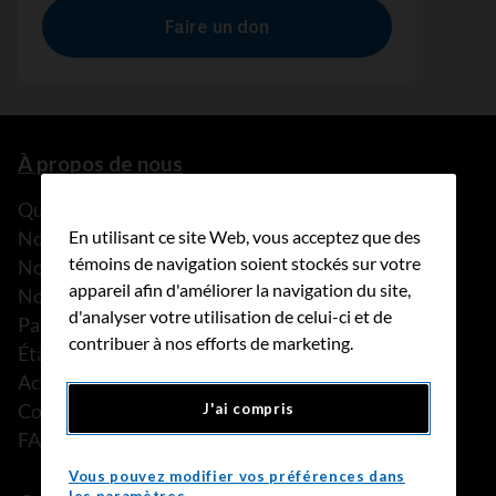
À propos de nous
Que faisons-nous?
Notre histoire
En utilisant ce site Web, vous acceptez que des
témoins de navigation soient stockés sur votre
Nos histoires
appareil afin d'améliorer la navigation du site,
Notre équipe
d'analyser votre utilisation de celui-ci et de
Partenariats
contribuer à nos efforts de marketing.
États financiers
Actualités
Communiqués de presse
J'ai compris
FAQ
Vous pouvez modifier vos préférences dans