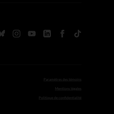
uivez nous sur Bluesky
Suivez nous sur Instagram
Suivez nous sur Youtube
Suivez nous sur LinkedIn
Suivez nous sur Faceboo
TikTok
Paramètres des témoins
Mentions légales
Politique de confidentialité