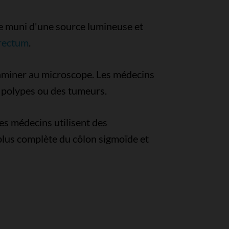
be muni d'une source lumineuse et
rectum
.
examiner au microscope. Les médecins
s polypes ou des tumeurs.
es médecins utilisent des
plus complète du côlon sigmoïde et