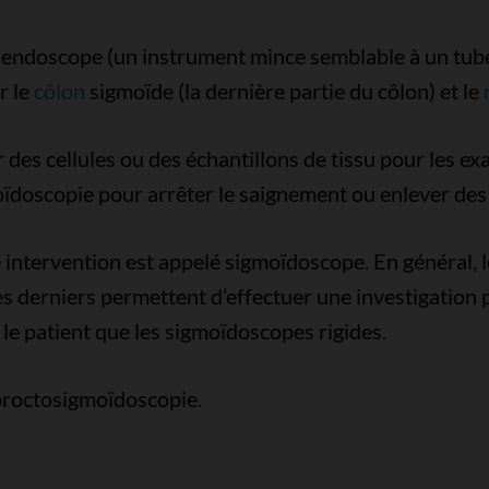
 un endoscope (un instrument mince semblable à un tu
r le
côlon
sigmoïde (la dernière partie du côlon) et le
r des cellules ou des échantillons de tissu pour les 
oïdoscopie pour arrêter le saignement ou enlever de
e intervention est appelé sigmoïdoscope. En général, l
s derniers permettent d’effectuer une investigation 
e patient que les sigmoïdoscopes rigides.
 proctosigmoïdoscopie.