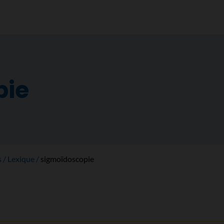
pie
s
Lexique
sigmoïdoscopie