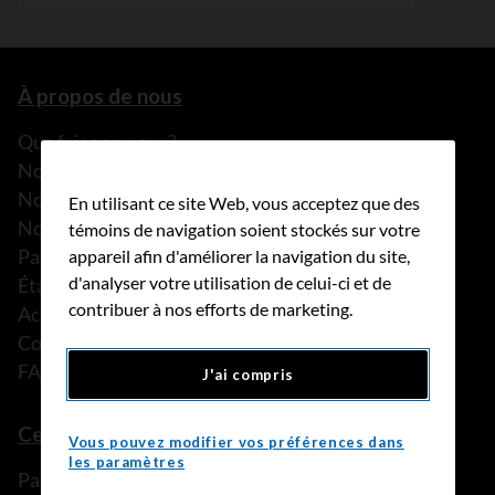
À propos de nous
Que faisons-nous?
Notre histoire
Nos histoires
En utilisant ce site Web, vous acceptez que des
Notre équipe
témoins de navigation soient stockés sur votre
Partenariats
appareil afin d'améliorer la navigation du site,
d'analyser votre utilisation de celui-ci et de
États financiers
contribuer à nos efforts de marketing.
Actualités
Communiqués de presse
FAQ
J'ai compris
Ce que nous pouvons faire
Vous pouvez modifier vos préférences dans
les paramètres
Parler à une personne de confiance