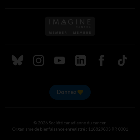
Suivez nous sur Bluesky
Suivez nous sur Instagram
Suivez nous sur Youtube
Suivez nous sur LinkedIn
Suivez nous sur
TikTok
Donnez
© 2026 Société canadienne du cancer.
Organisme de bienfaisance enregistré : 118829803 RR 0001