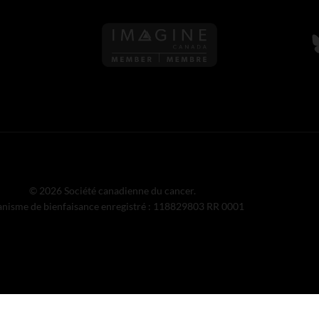
S
© 2026 Société canadienne du cancer.
nisme de bienfaisance enregistré : 118829803 RR 0001