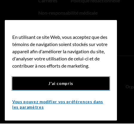
Carrières
Politique rédactionnelle
Non-responsabilité médicale
Politique relative aux hyperliens
En utilisant ce site Web, vous acceptez que des
Accessibilité
témoins de navigation soient stockés sur votre
appareil afin d'améliorer la navigation du site,
d'analyser votre utilisation de celui-ci et de
contribuer à nos efforts de marketing.
Donnez
J'ai compris
Orga
Vous pouvez modifier vos préférences dans
les paramètres