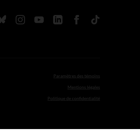
uivez nous sur Bluesky
Suivez nous sur Instagram
Suivez nous sur Youtube
Suivez nous sur LinkedIn
Suivez nous sur Faceboo
TikTok
Paramètres des témoins
Mentions légales
Politique de confidentialité