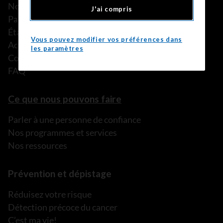
Notre équipe
J'ai compris
Partenariats
États financiers
Vous pouvez modifier vos préférences dans
Actualités
les paramètres
Communiqués de presse
FAQ
Ce que nous pouvons faire
Parler à une personne de confiance
Nos programmes et services
Nos ressources
Prévention et dépistage
Réduisez votre risque
Détection précoce du cancer
C’est ma vie!