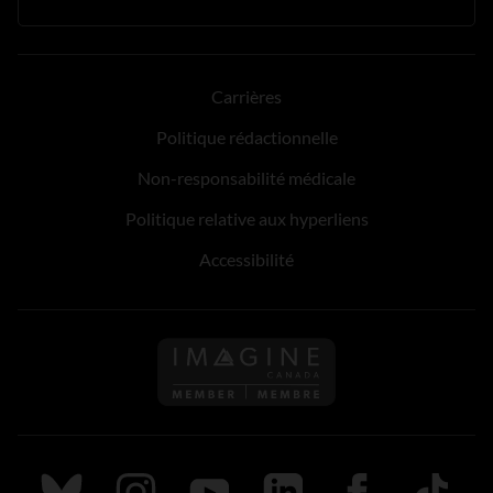
Carrières
Politique rédactionnelle
Non-responsabilité médicale
Politique relative aux hyperliens
Accessibilité
Suivez nous sur Bluesky
Suivez nous sur Instagram
Suivez nous sur Youtube
Suivez nous sur LinkedIn
Suivez nous sur
TikTok