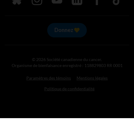
Donnez
© 2026 Société canadienne du cancer.
Organisme de bienfaisance enregistré : 118829803 RR 0001
Paramètres des témoins
Mentions légales
Politique de confidentialité