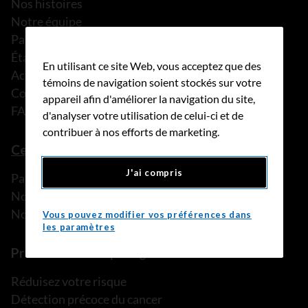
Nos histoires
Notre équipe
Partenariats
États financiers
En utilisant ce site Web, vous acceptez que des
Actualités
témoins de navigation soient stockés sur votre
Communiqués de presse
appareil afin d'améliorer la navigation du site,
FAQ
d'analyser votre utilisation de celui-ci et de
contribuer à nos efforts de marketing.
Ce que nous pouvons faire
J'ai compris
Parler à une personne de confiance
Nos programmes et services
Nos ressources
Vous pouvez modifier vos préférences dans
les paramètres
Prévention et dépistage
Réduisez votre risque
Détection précoce du cancer