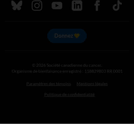
Suivez nous sur Bluesky
Suivez nous sur Instagram
Suivez nous sur Youtube
Suivez nous sur LinkedIn
Suivez nous sur
TikTok
Donnez
© 2026 Société canadienne du cancer.
Organisme de bienfaisance enregistré : 118829803 RR 0001
Paramètres des témoins
Mentions légales
Politique de confidentialité