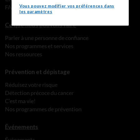
Vous pouvez modifier vos préférences dans
FAQ
les paramètres
Ce que nous pouvons faire
Parler à une personne de confiance
Nos programmes et services
Nos ressources
Prévention et dépistage
Réduisez votre risque
Détection précoce du cancer
C’est ma vie!
Nos programmes de prévention
Événements
Événements