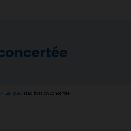
 concertée
s
Lexique
stadification concertée