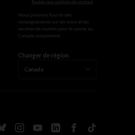
Toutes nos options de contact
Nous pouvons fournir des
renseignements sur les soins et les
services de soutien pour le cancer au
Canada uniquement.
Changer de région
uivez nous sur Bluesky
Suivez nous sur Instagram
Suivez nous sur Youtube
Suivez nous sur LinkedIn
Suivez nous sur Faceboo
TikTok