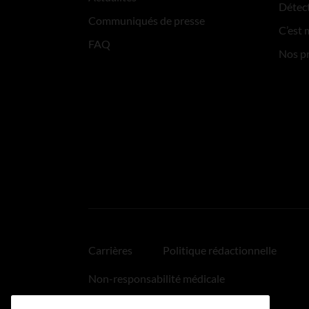
Détect
Communiqués de presse
C’est 
FAQ
Nos p
Carrières
Politique rédactionnelle
Non-responsabilité médicale
Politique relative aux hyperliens